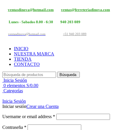
ventasdinova@hotmail.com
ventas@ferreteriadinova.com
Lunes - Sabados 8.00 - 6:30
940 203 089
ventasdinova@hotmail.com
+51 940 203 089
INICIO
NUESTRA MARCA
TIENDA
CONTACTO
Búsqueda
Inicia Sesión
0
elementos
S/
0.00
Categorías
Inicia Sesión
Iniciar sesión
Crear una Cuenta
Username or email address
*
Contraseña
*