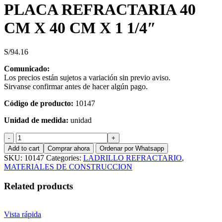
PLACA REFRACTARIA 40
CM X 40 CM X 1 1/4″
S/
94.16
Comunicado:
Los precios están sujetos a variación sin previo aviso.
Sirvanse confirmar antes de hacer algún pago.
Código de producto:
10147
Unidad de medida:
unidad
PLACA
REFRACTARIA
Add to cart
Comprar ahora
Ordenar por Whatsapp
40
SKU:
10147
Categories:
LADRILLO REFRACTARIO
,
CM
MATERIALES DE CONSTRUCCION
X
40
Related products
CM
X
1
Vista rápida
1/4"