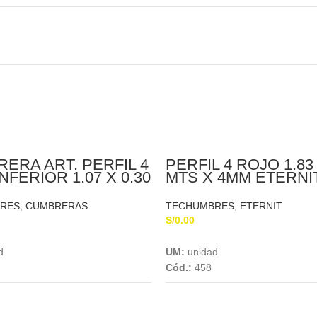
ERA ART. PERFIL 4
PERFIL 4 ROJO 1.83 
NFERIOR 1.07 X 0.30
MTS X 4MM ETERNI
RES
,
CUMBRERAS
TECHUMBRES
,
ETERNIT
S/
0.00
Add To Cart
Add To Cart
d
UM:
unidad
Cód.:
458