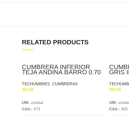
RELATED PRODUCTS
CUMBRERA INFERIOR
CUMBR
TEJA ANDINA BARRO 0.70
GRIS I
X 0.35 X 5MM
X 5MM
TECHUMBRES
,
CUMBRERAS
TECHUMB
S/
0.00
S/
0.00
Add To Cart
UM:
unidad
UM:
unida
Cód.:
471
Cód.:
465