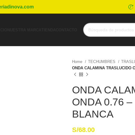
eriadinova.com
ICIO
NUESTRA MARCA
TIENDA
CONTACTO
Home
TECHUMBRES
TRASL
ONDA CALAMINA TRASLUCIDO OND
ONDA CALA
ONDA 0.76 – 
BLANCA
S/
68.00