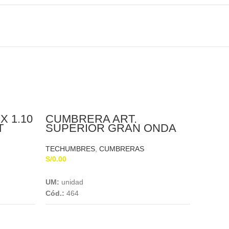
X 1.10
CUMBRERA ART.
T
SUPERIOR GRAN ONDA
1.097 X 0.26 X 5MM
TECHUMBRES
,
CUMBRERAS
S/
0.00
Add To Cart
UM:
unidad
PERFI
Cód.:
464
MTS 
TECHU