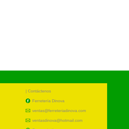
S/
0.00
UM:
uni
Cód.:
45
| Contáctenos
Ferretería Dinova
ventas@ferreteriadinova.com
ventasdinova@hotmail.com