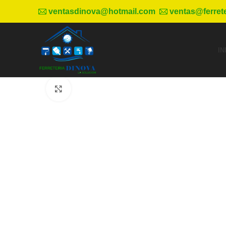
ventasdinova@hotmail.com
ventas@ferret
IN
Haga Click para agrandar