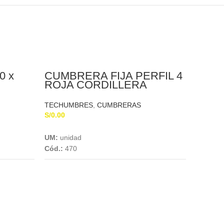
0 x
CUMBRERA FIJA PERFIL 4
ROJA CORDILLERA
TROPICAL
TECHUMBRES
,
CUMBRERAS
S/
0.00
Add To Cart
UM:
unidad
GRAN
Cód.:
470
MTS 
TECHU
S/
0.00
UM:
uni
Cód.:
45