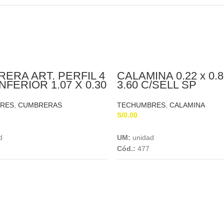
ERA ART. PERFIL 4
CALAMINA 0.22 x 0.8
NFERIOR 1.07 X 0.30
3.60 C/SELL SP
RES
,
CUMBRERAS
TECHUMBRES
,
CALAMINA
S/
0.00
Add To Cart
Add To Cart
d
UM:
unidad
Cód.:
477