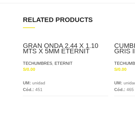
RELATED PRODUCTS
GRAN ONDA 2.44 X 1.10
CUMBR
MTS X 5MM ETERNIT
GRIS I
X 5MM
TECHUMBRES
,
ETERNIT
TECHUMB
S/
0.00
S/
0.00
Add To Cart
UM:
unidad
UM:
unida
Cód.:
451
Cód.:
465