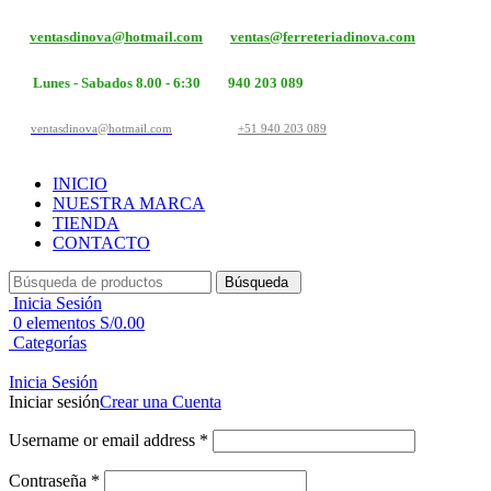
ventasdinova@hotmail.com
ventas@ferreteriadinova.com
Lunes - Sabados 8.00 - 6:30
940 203 089
ventasdinova@hotmail.com
+51 940 203 089
INICIO
NUESTRA MARCA
TIENDA
CONTACTO
Búsqueda
Inicia Sesión
0
elementos
S/
0.00
Categorías
Inicia Sesión
Iniciar sesión
Crear una Cuenta
Username or email address
*
Contraseña
*