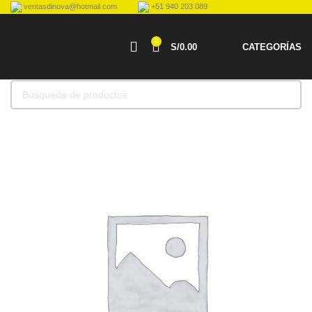
ventasdinova@hotmail.com
+51 940 203 089
0
S/
0.00
CATEGORÍAS