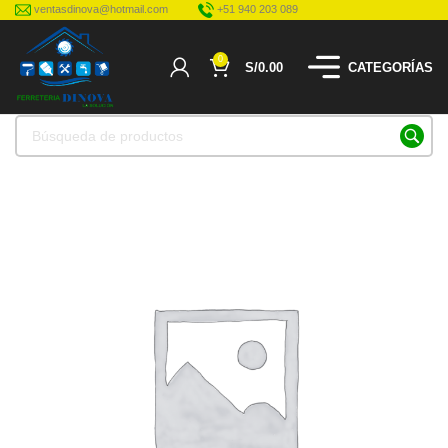
ventasdinova@hotmail.com
+51 940 203 089
0
S/
0.00
CATEGORÍAS