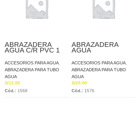
ABRAZADERA
ABRAZADERA
AGUA C/R PVC 1
AGUA
1/2″ A 1/2″
TELESCOPICA C/R
CONCYSSA
PVC 4″ A 3/4
ACCESORIOS PARA AGUA
,
ACCESORIOS PARA AGUA
,
ABRAZADERA PARA TUBO
ABRAZADERA PARA TUBO
AGUA
AGUA
S/
12.00
S/
24.00
Cód.:
1568
Cód.:
1576