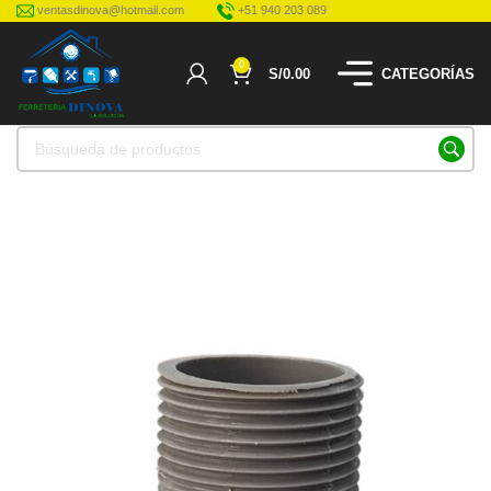
ventasdinova@hotmail.com
+51 940 203 089
0
S/
0.00
CATEGORÍAS