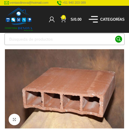
ventasdinova@hotmail.com
+51 940 203 089
0
S/
0.00
CATEGORÍAS
Haga Click para agrandar