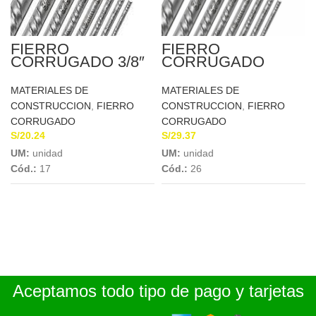
FIERRO
FIERRO
CORRUGADO 3/8″
CORRUGADO
X 9MTS A.A.
12MM X 9MTS
MIROMINA
MATERIALES DE
MATERIALES DE
CONSTRUCCION
,
FIERRO
CONSTRUCCION
,
FIERRO
CORRUGADO
CORRUGADO
S/
20.24
S/
29.37
UM:
unidad
UM:
unidad
Cód.:
17
Cód.:
26
Aceptamos todo tipo de pago y tarjetas