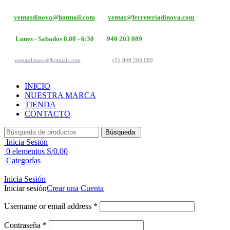
ventasdinova@hotmail.com
ventas@ferreteriadinova.com
Lunes - Sabados 8.00 - 6:30
940 203 089
ventasdinova@hotmail.com
+51 940 203 089
INICIO
NUESTRA MARCA
TIENDA
CONTACTO
Búsqueda
Inicia Sesión
0
elementos
S/
0.00
Categorías
Inicia Sesión
Iniciar sesión
Crear una Cuenta
Username or email address
*
Contraseña
*