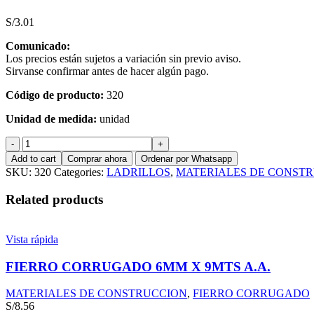
S/
3.01
Comunicado:
Los precios están sujetos a variación sin previo aviso.
Sirvanse confirmar antes de hacer algún pago.
Código de producto:
320
Unidad de medida:
unidad
LADRILLO
TECHO
Add to cart
Comprar ahora
Ordenar por Whatsapp
12
SKU:
320
Categories:
LADRILLOS
,
MATERIALES DE CONST
X
30
Related products
X
30
RAYADO
Vista rápida
LARK
quantity
FIERRO CORRUGADO 6MM X 9MTS A.A.
MATERIALES DE CONSTRUCCION
,
FIERRO CORRUGADO
S/
8.56