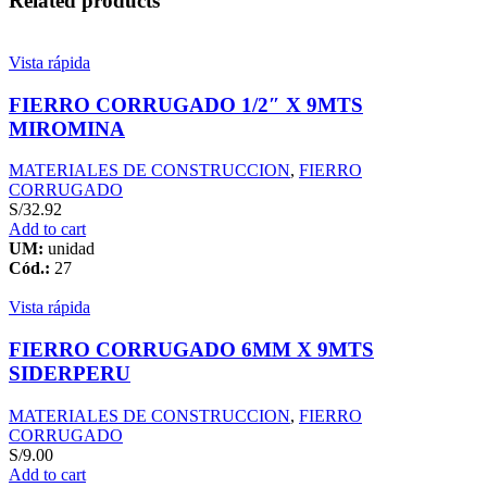
Related products
X
4
1/2"
Vista rápida
X
1
FIERRO CORRUGADO 1/2″ X 9MTS
3/4"
MIROMINA
(22.8X11.4X4.4CM)
quantity
MATERIALES DE CONSTRUCCION
,
FIERRO
CORRUGADO
S/
32.92
Add to cart
UM:
unidad
Cód.:
27
Vista rápida
FIERRO CORRUGADO 6MM X 9MTS
SIDERPERU
MATERIALES DE CONSTRUCCION
,
FIERRO
CORRUGADO
S/
9.00
Add to cart