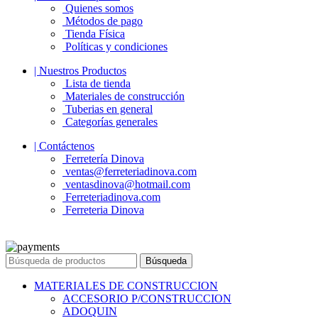
Quienes somos
Métodos de pago
Tienda Física
Políticas y condiciones
| Nuestros Productos
Lista de tienda
Materiales de construcción
Tuberias en general
Categorías generales
| Contáctenos
Ferretería Dinova
ventas@ferreteriadinova.com
ventasdinova@hotmail.com
Ferreteriadinova.com
Ferreteria Dinova
© 2023 Ferreteria DINOVA
. Todos los derechos reservados.
Búsqueda
MATERIALES DE CONSTRUCCION
ACCESORIO P/CONSTRUCCION
ADOQUIN