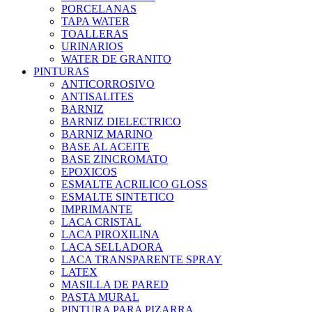
PORCELANAS
TAPA WATER
TOALLERAS
URINARIOS
WATER DE GRANITO
PINTURAS
ANTICORROSIVO
ANTISALITES
BARNIZ
BARNIZ DIELECTRICO
BARNIZ MARINO
BASE AL ACEITE
BASE ZINCROMATO
EPOXICOS
ESMALTE ACRILICO GLOSS
ESMALTE SINTETICO
IMPRIMANTE
LACA CRISTAL
LACA PIROXILINA
LACA SELLADORA
LACA TRANSPARENTE SPRAY
LATEX
MASILLA DE PARED
PASTA MURAL
PINTURA PARA PIZARRA