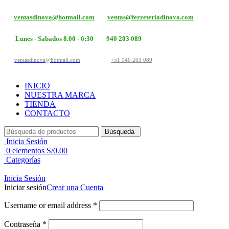
ventasdinova@hotmail.com
ventas@ferreteriadinova.com
Lunes - Sabados 8.00 - 6:30
940 203 089
ventasdinova@hotmail.com
+51 940 203 089
INICIO
NUESTRA MARCA
TIENDA
CONTACTO
Búsqueda
Inicia Sesión
0
elementos
S/
0.00
Categorías
Inicia Sesión
Iniciar sesión
Crear una Cuenta
Username or email address
*
Contraseña
*