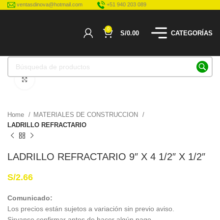
ventasdinova@hotmail.com
+51 940 203 089
0
S/
0.00
CATEGORÍAS
Haga Click para agrandar
Home
MATERIALES DE CONSTRUCCION
LADRILLO REFRACTARIO
LADRILLO REFRACTARIO 9″ X 4 1/2″ X 1/2″
S/
2.66
Comunicado:
Los precios están sujetos a variación sin previo aviso.
Sirvanse confirmar antes de hacer algún pago.