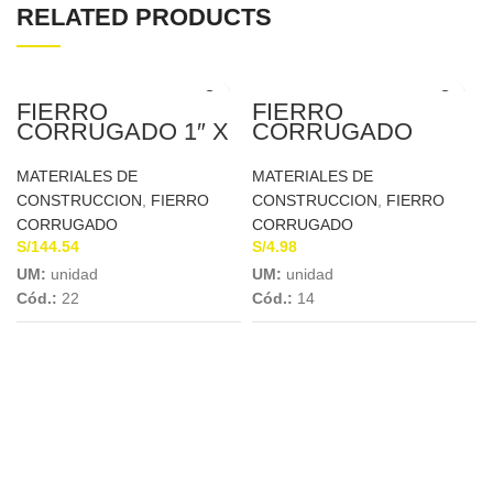
RELATED PRODUCTS
FIERRO
FIERRO
CORRUGADO 1″ X
CORRUGADO
9MTS A.A.
4.5MM X 9MTS A.A.
MATERIALES DE
MATERIALES DE
CONSTRUCCION
,
FIERRO
CONSTRUCCION
,
FIERRO
CORRUGADO
CORRUGADO
S/
144.54
S/
4.98
UM:
unidad
UM:
unidad
Cód.:
22
Cód.:
14