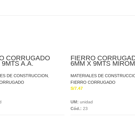
RO CORRUGADO
FIERRO CORRUGA
 9MTS A.A.
6MM X 9MTS MIROM
LES DE CONSTRUCCION
,
MATERIALES DE CONSTRUCCI
CORRUGADO
FIERRO CORRUGADO
S/
7.47
Add To Cart
Add To Cart
d
UM:
unidad
Cód.:
23