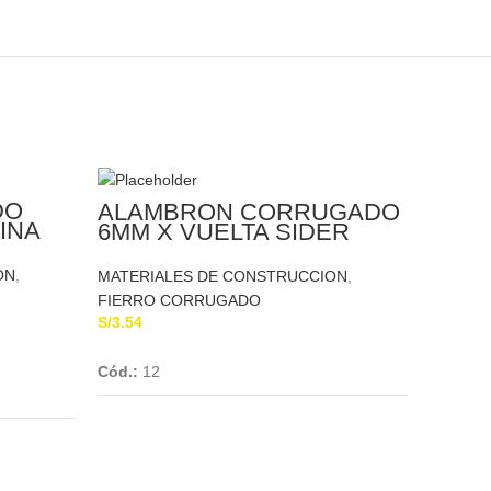
DO
ALAMBRON CORRUGADO
INA
6MM X VUELTA SIDER
ON
,
MATERIALES DE CONSTRUCCION
,
FIERRO CORRUGADO
S/
3.54
Add To Cart
Cód.:
12