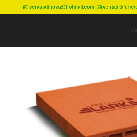
ventasdinova@hotmail.com
ventas@ferret
IN