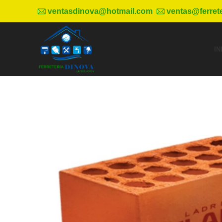
ventasdinova@hotmail.com
ventas@ferret
IN