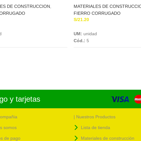
LES DE CONSTRUCCION
,
MATERIALES DE CONSTRUCCI
CORRUGADO
FIERRO CORRUGADO
S/
21.20
Add To Cart
Add To Cart
d
UM:
unidad
Cód.:
5
o y tarjetas
compañia
| Nuestros Productos
s somos
Lista de tienda
s de pago
Materiales de construcción