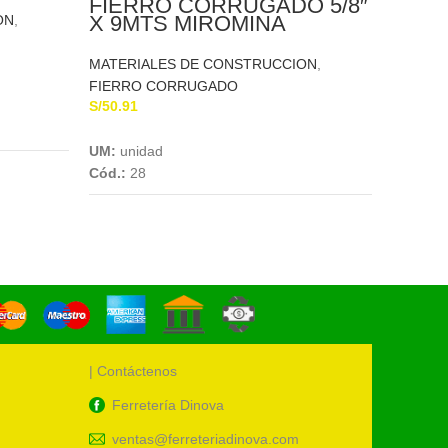
FIERRO CORRUGADO 5/8″
MATERI
X 9MTS MIROMINA
ON
,
FIERRO
S/
32.40
MATERIALES DE CONSTRUCCION
,
FIERRO CORRUGADO
UM:
uni
S/
50.91
Cód.:
1
Add To Cart
UM:
unidad
Cód.:
28
| Contáctenos
Ferretería Dinova
ventas@ferreteriadinova.com