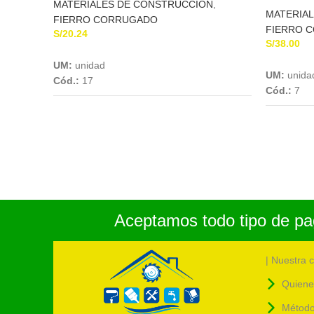
MATERIALES DE CONSTRUCCION
,
MATERIA
FIERRO CORRUGADO
FIERRO 
S/
20.24
S/
38.00
Add To Cart
UM:
unidad
UM:
unida
Cód.:
17
Cód.:
7
Aceptamos todo tipo de pag
| Nuestra 
Quiene
Método