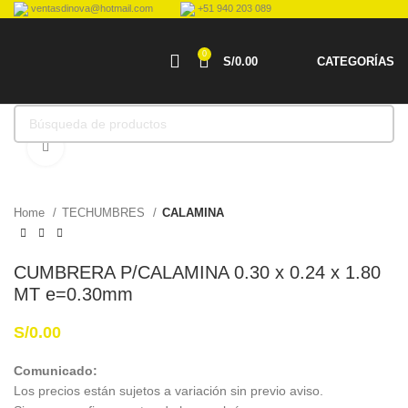
ventasdinova@hotmail.com
+51 940 203 089
0
S/
0.00
CATEGORÍAS
Haga Click para agrandar
Home
TECHUMBRES
CALAMINA
CUMBRERA P/CALAMINA 0.30 x 0.24 x 1.80
MT e=0.30mm
S/
0.00
Comunicado:
Los precios están sujetos a variación sin previo aviso.