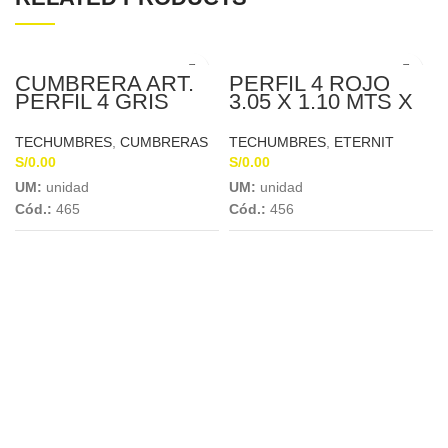
CUMBRERA ART.
PERFIL 4 ROJO
PERFIL 4 GRIS
3.05 X 1.10 MTS X
INFERIOR 1.07 X
4MM ETERNIT
0.30 X 5MM
TECHUMBRES
,
CUMBRERAS
TECHUMBRES
,
ETERNIT
S/
0.00
S/
0.00
UM:
unidad
UM:
unidad
Cód.:
465
Cód.:
456