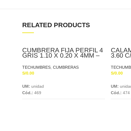
RELATED PRODUCTS
CUMBRERA FIJA PERFIL 4
CALAMI
GRIS 1.10 X 0.20 X 4MM –
3.60 C
150602
TECHUMBRES
,
CUMBRERAS
TECHUMB
S/
0.00
S/
0.00
Add To Cart
UM:
unidad
UM:
unida
Cód.:
469
Cód.:
474