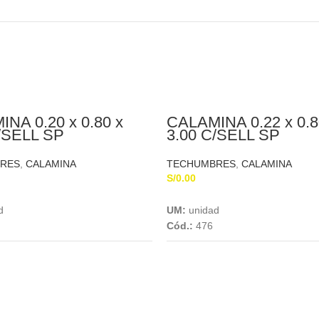
NA 0.20 x 0.80 x
CALAMINA 0.22 x 0.8
/SELL SP
3.00 C/SELL SP
RES
,
CALAMINA
TECHUMBRES
,
CALAMINA
S/
0.00
Add To Cart
Add To Cart
d
UM:
unidad
Cód.:
476