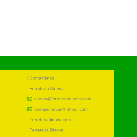
Cód.:
45
| Contáctenos
Ferretería Dinova
ventas@ferreteriadinova.com
ventasdinova@hotmail.com
Ferreteriadinova.com
Ferreteria Dinova