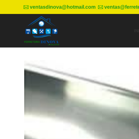
ventasdinova@hotmail.com
ventas@ferret
IN