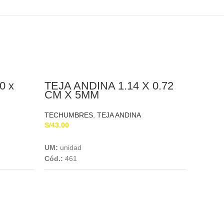
0 x
TEJA ANDINA 1.14 X 0.72
CM X 5MM
TECHUMBRES
,
TEJA ANDINA
S/
43.00
Add To Cart
UM:
unidad
GRAN
Cód.:
461
MTS 
TECHU
S/
74.55
UM:
uni