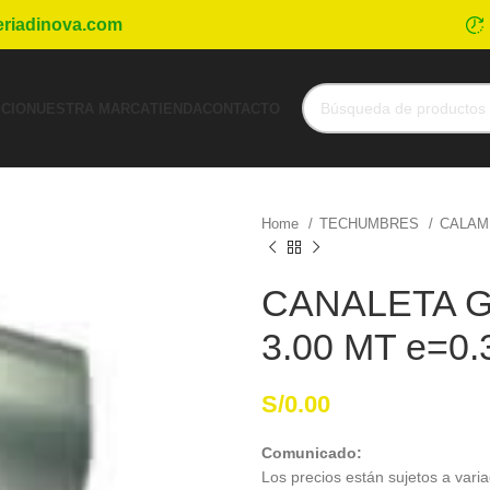
eriadinova.com
ICIO
NUESTRA MARCA
TIENDA
CONTACTO
Home
TECHUMBRES
CALAM
CANALETA G
3.00 MT e=0.
S/
0.00
Comunicado:
Los precios están sujetos a varia