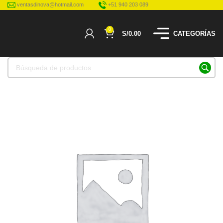
ventasdinova@hotmail.com
+51 940 203 089
0
S/
0.00
CATEGORÍAS