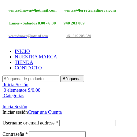
ventasdinova@hotmail.com
ventas@ferreteriadinova.com
Lunes - Sabados 8.00 - 6:30
940 203 089
ventasdinova@hotmail.com
+51 940 203 089
INICIO
NUESTRA MARCA
TIENDA
CONTACTO
Búsqueda
Inicia Sesión
0
elementos
S/
0.00
Categorías
Inicia Sesión
Iniciar sesión
Crear una Cuenta
Username or email address
*
Contraseña
*