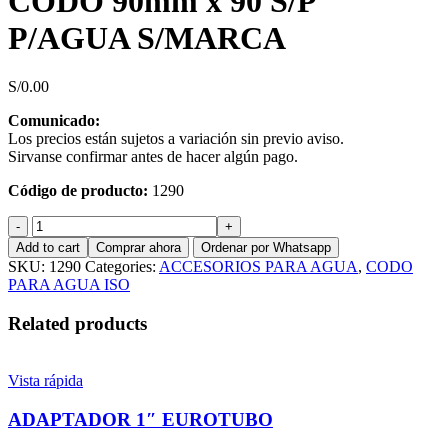
CODO 90mm x 90 S/P
P/AGUA S/MARCA
S/
0.00
Comunicado:
Los precios están sujetos a variación sin previo aviso.
Sirvanse confirmar antes de hacer algún pago.
Código de producto:
1290
CODO
90mm
Add to cart
Comprar ahora
Ordenar por Whatsapp
x
SKU:
1290
Categories:
ACCESORIOS PARA AGUA
,
CODO
90
PARA AGUA ISO
S/P
P/AGUA
Related products
S/MARCA
quantity
Vista rápida
ADAPTADOR 1″ EUROTUBO