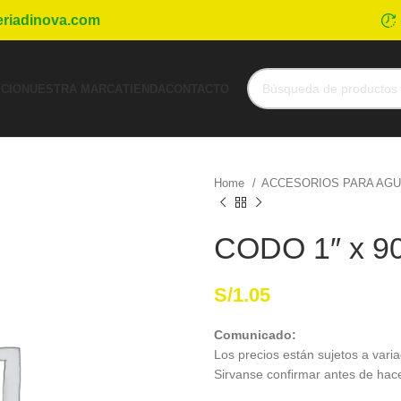
eriadinova.com
ICIO
NUESTRA MARCA
TIENDA
CONTACTO
Home
ACCESORIOS PARA AG
CODO 1″ x 90
S/
1.05
Comunicado:
Los precios están sujetos a varia
Sirvanse confirmar antes de hac