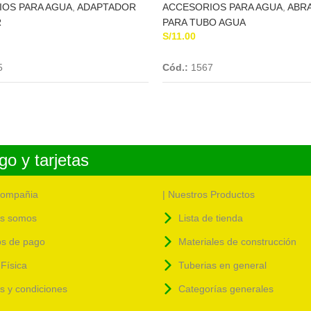
IOS PARA AGUA
,
ADAPTADOR
ACCESORIOS PARA AGUA
,
ABR
R
PARA TUBO AGUA
S/
11.00
Add To Cart
Add To Cart
5
Cód.:
1567
o y tarjetas
compañia
| Nuestros Productos
s somos
Lista de tienda
s de pago
Materiales de construcción
Física
Tuberias en general
as y condiciones
Categorías generales