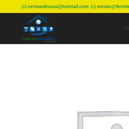
ventasdinova@hotmail.com
ventas@ferret
IN