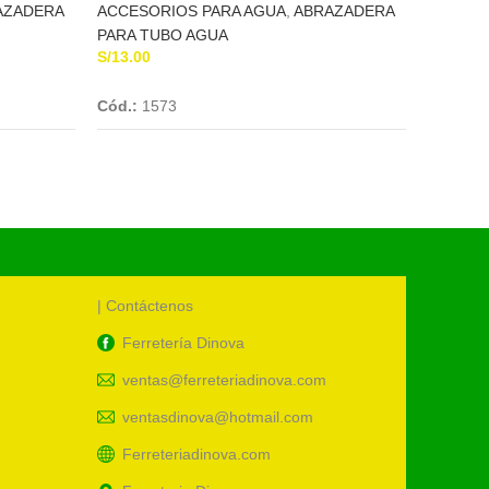
AZADERA
ACCESORIOS PARA AGUA
,
ABRAZADERA
ACCESO
PARA TUBO AGUA
AGUA U
S/
13.00
S/
1.60
Add To Cart
Cód.:
1573
Cód.:
13
| Contáctenos
Ferretería Dinova
ventas@ferreteriadinova.com
ventasdinova@hotmail.com
Ferreteriadinova.com