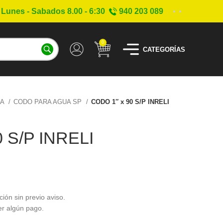
Lunes - Sabados 8.00 - 6:30
940 203 089
0
CATEGORÍAS
UA
CODO PARA AGUA SP
CODO 1″ x 90 S/P INRELI
 S/P INRELI
ción sin previo aviso.
er algún pago.