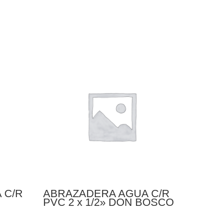
 C/R
ABRAZADERA AGUA C/R
ADAP
PVC 2 x 1/2» DON BOSCO
TRA