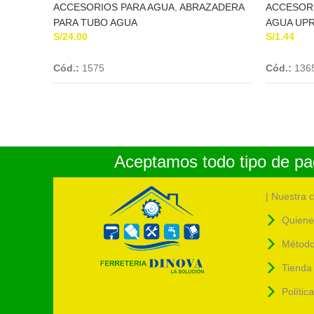
ACCESORIOS PARA AGUA
,
ABRAZADERA
ACCESOR
PARA TUBO AGUA
AGUA UP
S/
24.00
S/
1.44
Add To Cart
Cód.:
1575
Cód.:
136
Aceptamos todo tipo de pag
| Nuestra 
Quiene
Método
Tienda 
Polític