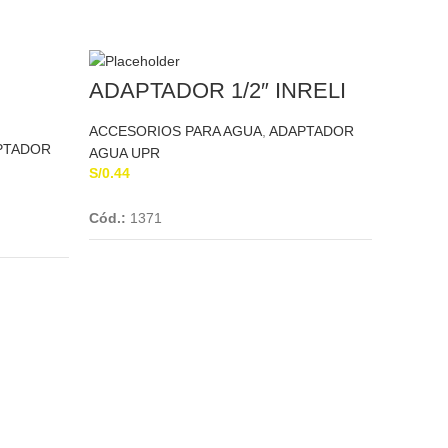
ADAPTADOR 1/2″ INRELI
ACCESORIOS PARA AGUA
,
ADAPTADOR
PTADOR
AGUA UPR
S/
0.44
Add To Cart
Cód.:
1371
ABRA
PVC 
ACCESO
PARA T