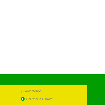
S/
17.00
Cód.:
15
| Contáctenos
Ferretería Dinova