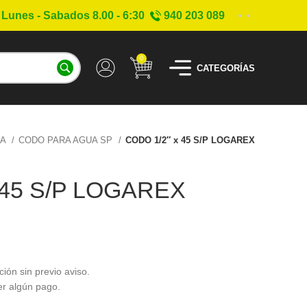
Lunes - Sabados 8.00 - 6:30
940 203 089
0
CATEGORÍAS
UA
CODO PARA AGUA SP
CODO 1/2″ x 45 S/P LOGAREX
 45 S/P LOGAREX
ción sin previo aviso.
er algún pago.