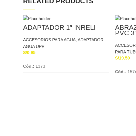
RELATED PRODUCTS
ADAPTADOR 1″ INRELI
ABRAZ
PVC 3
BOSC
ACCESORIOS PARA AGUA
,
ADAPTADOR
ACCESOR
AGUA UPR
PARA TUB
S/
0.95
S/
19.50
Add To Cart
Cód.:
1373
Cód.:
157