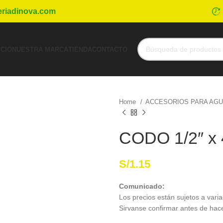
eriadinova.com
ICIO
NUESTRA MARCA
TIENDA
CONTACTO
Home
ACCESORIOS PARA AG
CODO 1/2″ x
S/
1.15
Comunicado:
Los precios están sujetos a varia
Sirvanse confirmar antes de hac