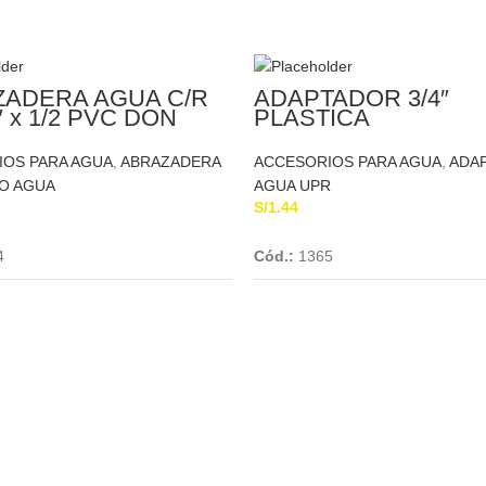
ADERA AGUA C/R
ADAPTADOR 3/4″
″ x 1/2 PVC DON
PLASTICA
O
IOS PARA AGUA
,
ABRAZADERA
ACCESORIOS PARA AGUA
,
ADA
O AGUA
AGUA UPR
S/
1.44
Add To Cart
Add To Cart
4
Cód.:
1365