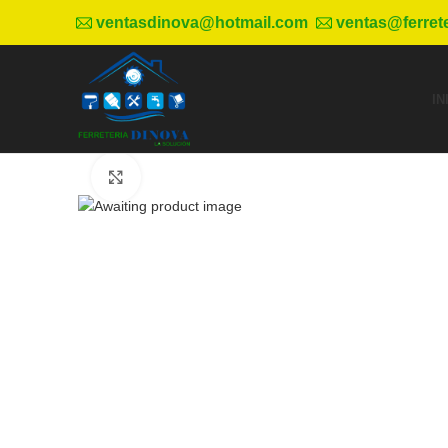
ventasdinova@hotmail.com
ventas@ferret
IN
Haga Click para agrandar