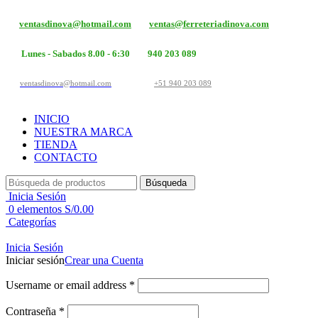
ventasdinova@hotmail.com
ventas@ferreteriadinova.com
Lunes - Sabados 8.00 - 6:30
940 203 089
ventasdinova@hotmail.com
+51 940 203 089
INICIO
NUESTRA MARCA
TIENDA
CONTACTO
Búsqueda
Inicia Sesión
0
elementos
S/
0.00
Categorías
Inicia Sesión
Iniciar sesión
Crear una Cuenta
Username or email address
*
Contraseña
*