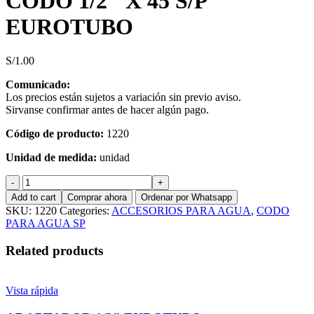
CODO 1/2″ X 45 S/P
EUROTUBO
S/
1.00
Comunicado:
Los precios están sujetos a variación sin previo aviso.
Sirvanse confirmar antes de hacer algún pago.
Código de producto:
1220
Unidad de medida:
unidad
CODO
1/2"
Add to cart
Comprar ahora
Ordenar por Whatsapp
X
SKU:
1220
Categories:
ACCESORIOS PARA AGUA
,
CODO
45
PARA AGUA SP
S/P
EUROTUBO
Related products
quantity
Vista rápida