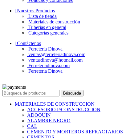
Políticas y condiciones
| Nuestros Productos
Lista de tienda
Materiales de construcción
Tuberias en general
Categorías generales
| Contáctenos
Ferretería Dinova
ventas@ferreteriadinova.com
ventasdinova@hotmail.com
Ferreteriadinova.com
Ferreteria Dinova
© 2023 Ferreteria DINOVA
. Todos los derechos reservados.
Búsqueda
MATERIALES DE CONSTRUCCION
ACCESORIO P/CONSTRUCCION
ADOQUIN
ALAMBRE NEGRO
CAL
CEMENTO Y MORTEROS REFRACTARIOS
CEMENTOS