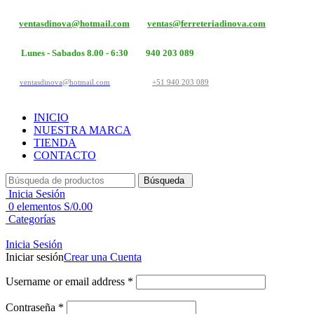
ventasdinova@hotmail.com
ventas@ferreteriadinova.com
Lunes - Sabados 8.00 - 6:30
940 203 089
ventasdinova@hotmail.com
+51 940 203 089
INICIO
NUESTRA MARCA
TIENDA
CONTACTO
Búsqueda
Inicia Sesión
0
elementos
S/
0.00
Categorías
Inicia Sesión
Iniciar sesión
Crear una Cuenta
Username or email address
*
Contraseña
*