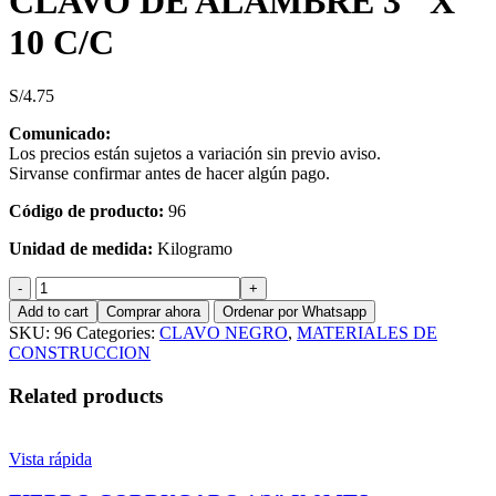
CLAVO DE ALAMBRE 3″ X
10 C/C
S/
4.75
Comunicado:
Los precios están sujetos a variación sin previo aviso.
Sirvanse confirmar antes de hacer algún pago.
Código de producto:
96
Unidad de medida:
Kilogramo
CLAVO
DE
Add to cart
Comprar ahora
Ordenar por Whatsapp
ALAMBRE
SKU:
96
Categories:
CLAVO NEGRO
,
MATERIALES DE
3"
CONSTRUCCION
X
10
Related products
C/C
quantity
Vista rápida