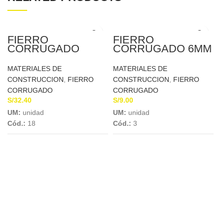
FIERRO
FIERRO
CORRUGADO
CORRUGADO 6MM
12MM X 9MTS A.A.
X 9MTS
SIDERPERU
MATERIALES DE
MATERIALES DE
CONSTRUCCION
,
FIERRO
CONSTRUCCION
,
FIERRO
CORRUGADO
CORRUGADO
S/
32.40
S/
9.00
UM:
unidad
UM:
unidad
Cód.:
18
Cód.:
3