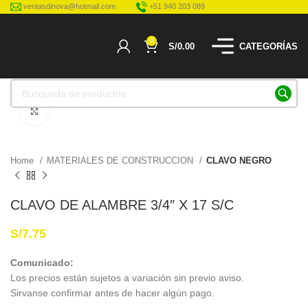
ventasdinova@hotmail.com
+51 940 203 089
0
S/
0.00
CATEGORÍAS
Haga Click para agrandar
Home
MATERIALES DE CONSTRUCCION
CLAVO NEGRO
CLAVO DE ALAMBRE 3/4″ X 17 S/C
S/
7.75
Comunicado:
Los precios están sujetos a variación sin previo aviso.
Sirvanse confirmar antes de hacer algún pago.