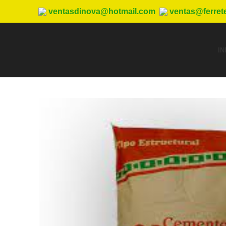
ventasdinova@hotmail.com
ventas@ferret
IN