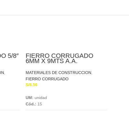
 5/8″
FIERRO CORRUGADO
6MM X 9MTS A.A.
ON
,
MATERIALES DE CONSTRUCCION
,
FIERRO CORRUGADO
S/
8.56
Add To Cart
UM:
unidad
Cód.:
15