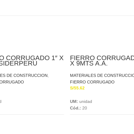
O CORRUGADO 1″ X
FIERRO CORRUGADO
 SIDERPERU
X 9MTS A.A.
LES DE CONSTRUCCION
,
MATERIALES DE CONSTRUCCI
CORRUGADO
FIERRO CORRUGADO
S/
55.62
Add To Cart
Add To Cart
d
UM:
unidad
Cód.:
20