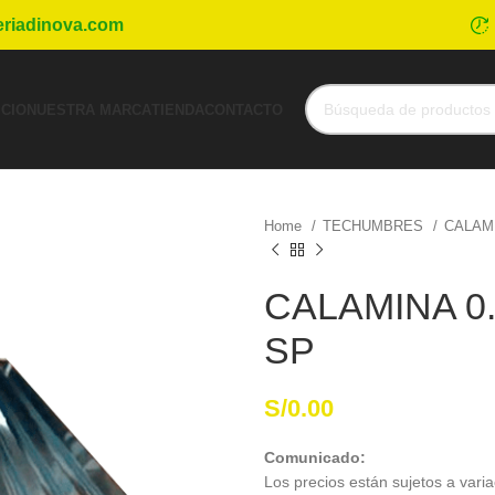
eriadinova.com
ICIO
NUESTRA MARCA
TIENDA
CONTACTO
Home
TECHUMBRES
CALAM
CALAMINA 0.2
SP
S/
0.00
Comunicado:
Los precios están sujetos a varia