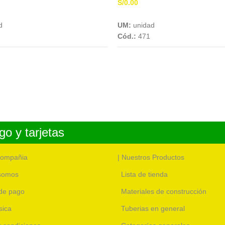
S/
0.00
Add To Cart
Add To Cart
d
UM:
unidad
Cód.:
471
o y tarjetas
compañia
| Nuestros Productos
somos
Lista de tienda
de pago
Materiales de construcción
sica
Tuberias en general