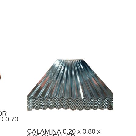
OR
CUMB
 0.70
GRIS
0.32
CALAMINA 0.20 x 0.80 x
TECHU