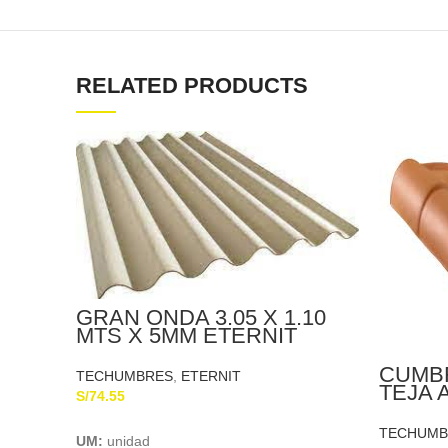
RELATED PRODUCTS
GRAN ONDA 3.05 X 1.10
MTS X 5MM ETERNIT
CUMB
TECHUMBRES
,
ETERNIT
TEJA 
S/
74.55
X 0.35
Add To Cart
TECHUMB
UM:
unidad