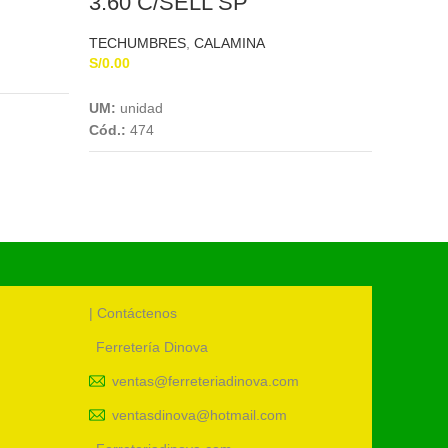
3.60 C/SELL SP
S/
0.00
TECHUMBRES
,
CALAMINA
UM:
uni
S/
0.00
Cód.:
46
Add To Cart
UM:
unidad
Cód.:
474
| Contáctenos
Ferretería Dinova
ventas@ferreteriadinova.com
ventasdinova@hotmail.com