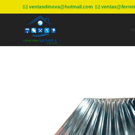
ventasdinova@hotmail.com
ventas@ferret
IN