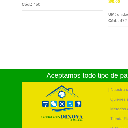
S/
0.00
Cód.:
450
UM:
unida
Cód.:
472
Aceptamos todo tipo de pag
| Nuestra 
Quienes 
Métodos 
Tienda Fí