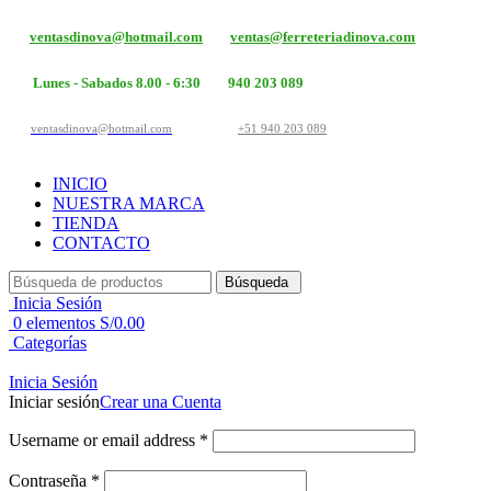
ventasdinova@hotmail.com
ventas@ferreteriadinova.com
Lunes - Sabados 8.00 - 6:30
940 203 089
ventasdinova@hotmail.com
+51 940 203 089
INICIO
NUESTRA MARCA
TIENDA
CONTACTO
Búsqueda
Inicia Sesión
0
elementos
S/
0.00
Categorías
Inicia Sesión
Iniciar sesión
Crear una Cuenta
Username or email address
*
Contraseña
*