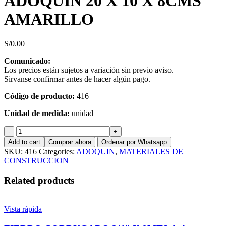
ADOQUIN 20 X 10 X 8CMS
AMARILLO
S/
0.00
Comunicado:
Los precios están sujetos a variación sin previo aviso.
Sirvanse confirmar antes de hacer algún pago.
Código de producto:
416
Unidad de medida:
unidad
ADOQUIN
20
Add to cart
Comprar ahora
Ordenar por Whatsapp
X
SKU:
416
Categories:
ADOQUIN
,
MATERIALES DE
10
CONSTRUCCION
X
8CMS
Related products
AMARILLO
quantity
Vista rápida