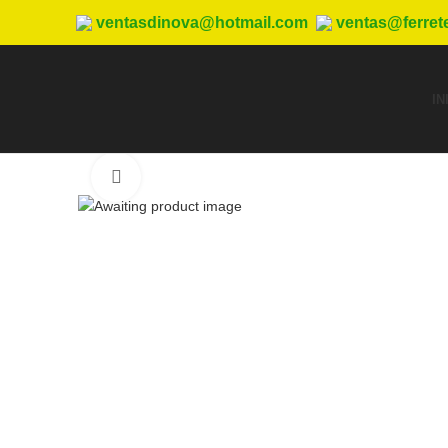
ventasdinova@hotmail.com
ventas@ferret
IN
Haga Click para agrandar