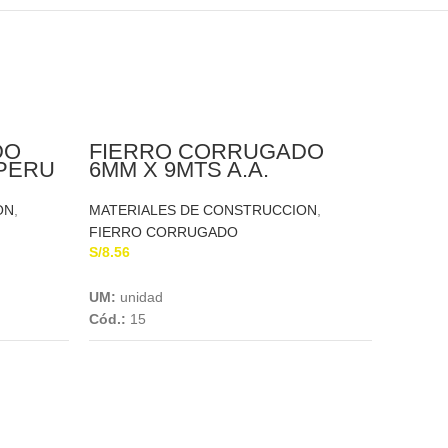
DO
FIERRO CORRUGADO
RPERU
6MM X 9MTS A.A.
ON
,
MATERIALES DE CONSTRUCCION
,
FIERRO CORRUGADO
S/
8.56
Add To Cart
UM:
unidad
Cód.:
15
FIER
X 9M