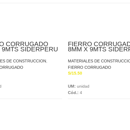
RO CORRUGADO
FIERRO CORRUGA
 9MTS SIDERPERU
8MM X 9MTS SIDE
LES DE CONSTRUCCION
,
MATERIALES DE CONSTRUCCI
CORRUGADO
FIERRO CORRUGADO
S/
15.50
Add To Cart
Add To Cart
d
UM:
unidad
Cód.:
4