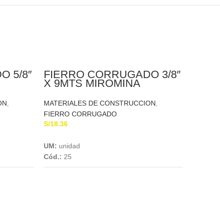
 5/8″
FIERRO CORRUGADO 3/8″
U
X 9MTS MIROMINA
ON
,
MATERIALES DE CONSTRUCCION
,
FIERRO CORRUGADO
S/
18.36
Add To Cart
UM:
unidad
Cód.:
25
FIE
4.5M
MATERI
FIERRO