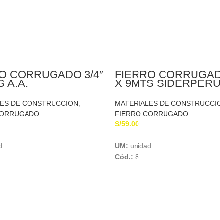
O CORRUGADO 3/4″
FIERRO CORRUGADO
 A.A.
X 9MTS SIDERPER
LES DE CONSTRUCCION
,
MATERIALES DE CONSTRUCCI
CORRUGADO
FIERRO CORRUGADO
S/
59.00
Add To Cart
Add To Cart
d
UM:
unidad
Cód.:
8