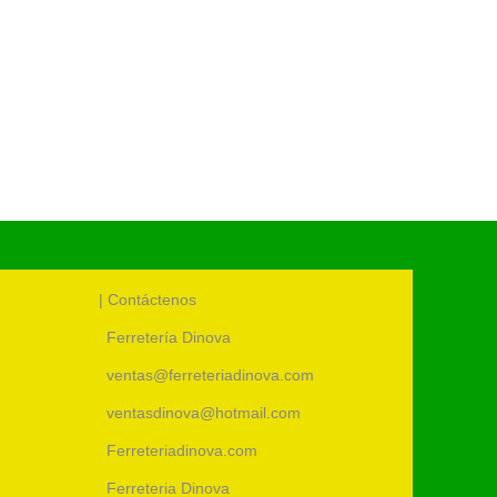
S/
4.98
UM:
uni
Cód.:
1
| Contáctenos
Ferretería Dinova
ventas@ferreteriadinova.com
ventasdinova@hotmail.com
Ferreteriadinova.com
Ferreteria Dinova