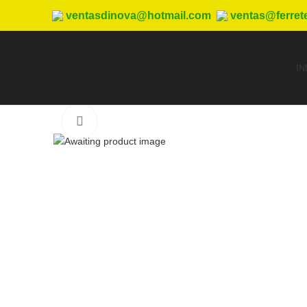
ventasdinova@hotmail.com
ventas@ferret
IN
Haga Click para agrandar