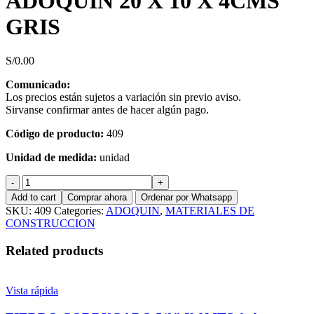
ADOQUIN 20 X 10 X 4CMS
GRIS
S/
0.00
Comunicado:
Los precios están sujetos a variación sin previo aviso.
Sirvanse confirmar antes de hacer algún pago.
Código de producto:
409
Unidad de medida:
unidad
ADOQUIN
20
Add to cart
Comprar ahora
Ordenar por Whatsapp
X
SKU:
409
Categories:
ADOQUIN
,
MATERIALES DE
10
CONSTRUCCION
X
4CMS
Related products
GRIS
quantity
Vista rápida