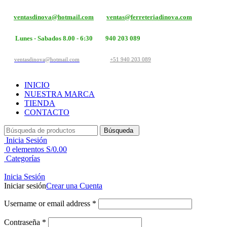
ventasdinova@hotmail.com
ventas@ferreteriadinova.com
Lunes - Sabados 8.00 - 6:30
940 203 089
ventasdinova@hotmail.com
+51 940 203 089
INICIO
NUESTRA MARCA
TIENDA
CONTACTO
Búsqueda
Inicia Sesión
0
elementos
S/
0.00
Categorías
Inicia Sesión
Iniciar sesión
Crear una Cuenta
Username or email address
*
Contraseña
*