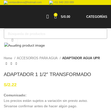
ventasdinova@hotmail.com
+51 940 203 089
0
S/
0.00
CATEGORÍAS
Haga Click para agrandar
Home
ACCESORIOS PARA AGUA
ADAPTADOR AGUA UPR
ADAPTADOR 1 1/2″ TRANSFORMADO
S/
2.22
Comunicado:
Los precios están sujetos a variación sin previo aviso.
Sirvanse confirmar antes de hacer algún pago.