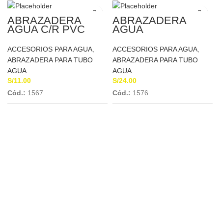
ABRAZADERA
ABRAZADERA
AGUA C/R PVC
AGUA
63mm A 1/2″
TELESCOPICA C/R
CONCYSSA
PVC 4″ A 3/4
ACCESORIOS PARA AGUA
,
ACCESORIOS PARA AGUA
,
ABRAZADERA PARA TUBO
ABRAZADERA PARA TUBO
AGUA
AGUA
S/
11.00
S/
24.00
Cód.:
1567
Cód.:
1576