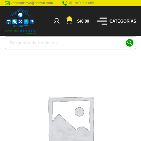
ventasdinova@hotmail.com
+51 940 203 089
0
S/
0.00
CATEGORÍAS