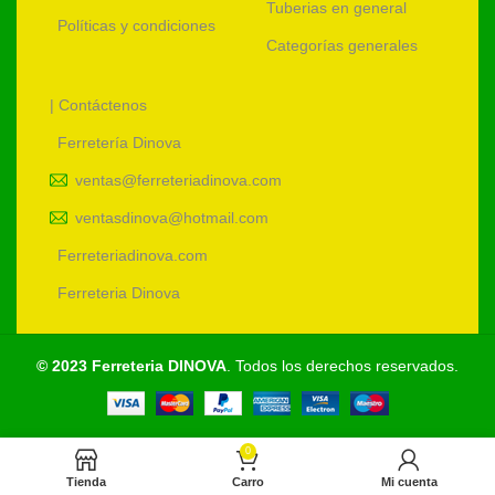
Tuberias en general
Políticas y condiciones
Categorías generales
| Contáctenos
Ferretería Dinova
ventas@ferreteriadinova.com
ventasdinova@hotmail.com
Ferreteriadinova.com
Ferreteria Dinova
© 2023 Ferreteria DINOVA
. Todos los derechos reservados.
0
Tienda
Carro
Mi cuenta