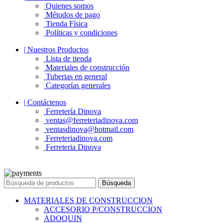
Quienes somos
Métodos de pago
Tienda Física
Políticas y condiciones
| Nuestros Productos
Lista de tienda
Materiales de construcción
Tuberias en general
Categorías generales
| Contáctenos
Ferretería Dinova
ventas@ferreteriadinova.com
ventasdinova@hotmail.com
Ferreteriadinova.com
Ferreteria Dinova
© 2023 Ferreteria DINOVA
. Todos los derechos reservados.
Búsqueda
MATERIALES DE CONSTRUCCION
ACCESORIO P/CONSTRUCCION
ADOQUIN