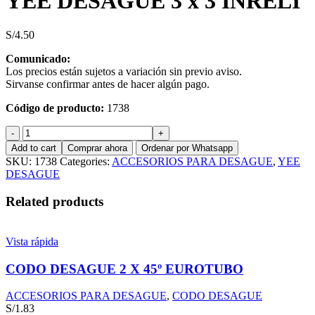
YEE DESAGUE 3 x 3 INRELI
S/
4.50
Comunicado:
Los precios están sujetos a variación sin previo aviso.
Sirvanse confirmar antes de hacer algún pago.
Código de producto:
1738
YEE
DESAGUE
Add to cart
Comprar ahora
Ordenar por Whatsapp
3
SKU:
1738
Categories:
ACCESORIOS PARA DESAGUE
,
YEE
x
DESAGUE
3
INRELI
Related products
quantity
Vista rápida
CODO DESAGUE 2 X 45º EUROTUBO
ACCESORIOS PARA DESAGUE
,
CODO DESAGUE
S/
1.83