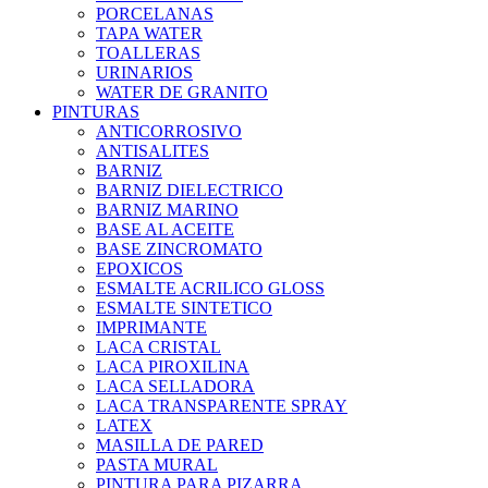
PORCELANAS
TAPA WATER
TOALLERAS
URINARIOS
WATER DE GRANITO
PINTURAS
ANTICORROSIVO
ANTISALITES
BARNIZ
BARNIZ DIELECTRICO
BARNIZ MARINO
BASE AL ACEITE
BASE ZINCROMATO
EPOXICOS
ESMALTE ACRILICO GLOSS
ESMALTE SINTETICO
IMPRIMANTE
LACA CRISTAL
LACA PIROXILINA
LACA SELLADORA
LACA TRANSPARENTE SPRAY
LATEX
MASILLA DE PARED
PASTA MURAL
PINTURA PARA PIZARRA