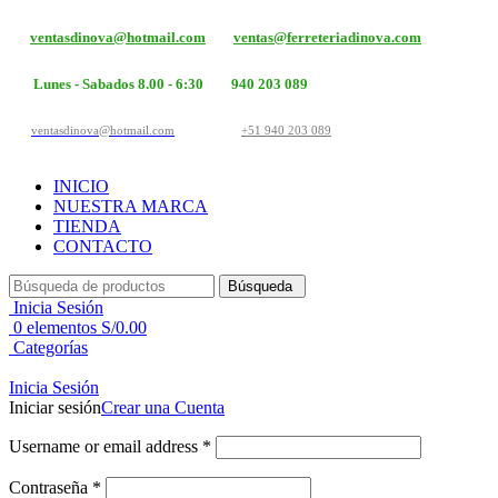
ventasdinova@hotmail.com
ventas@ferreteriadinova.com
Lunes - Sabados 8.00 - 6:30
940 203 089
ventasdinova@hotmail.com
+51 940 203 089
INICIO
NUESTRA MARCA
TIENDA
CONTACTO
Búsqueda
Inicia Sesión
0
elementos
S/
0.00
Categorías
Inicia Sesión
Iniciar sesión
Crear una Cuenta
Username or email address
*
Contraseña
*