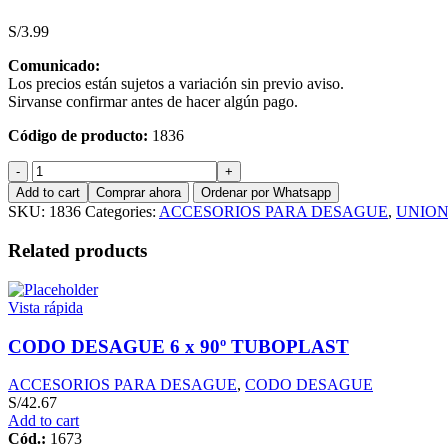
S/
3.99
Comunicado:
Los precios están sujetos a variación sin previo aviso.
Sirvanse confirmar antes de hacer algún pago.
Código de producto:
1836
UNION
DESAGUE
Add to cart
Comprar ahora
Ordenar por Whatsapp
4"
SKU:
1836
Categories:
ACCESORIOS PARA DESAGUE
,
UNION
S/MARCA
quantity
Related products
Vista rápida
CODO DESAGUE 6 x 90º TUBOPLAST
ACCESORIOS PARA DESAGUE
,
CODO DESAGUE
S/
42.67
Add to cart
Cód.:
1673