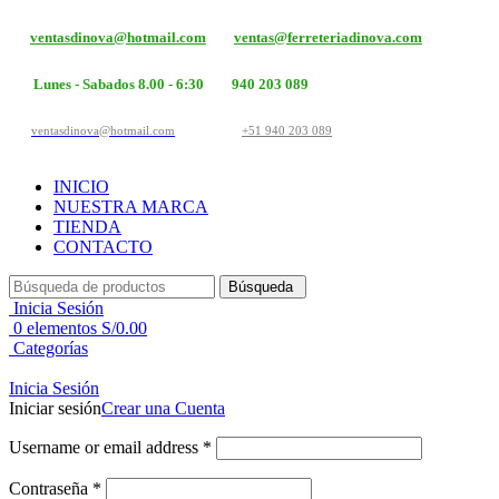
ventasdinova@hotmail.com
ventas@ferreteriadinova.com
Lunes - Sabados 8.00 - 6:30
940 203 089
ventasdinova@hotmail.com
+51 940 203 089
INICIO
NUESTRA MARCA
TIENDA
CONTACTO
Búsqueda
Inicia Sesión
0
elementos
S/
0.00
Categorías
Inicia Sesión
Iniciar sesión
Crear una Cuenta
Username or email address
*
Contraseña
*