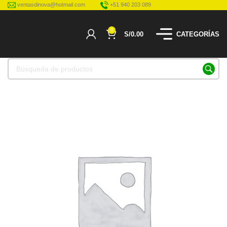
ventasdinova@hotmail.com
+51 940 203 089
0
S/
0.00
CATEGORÍAS