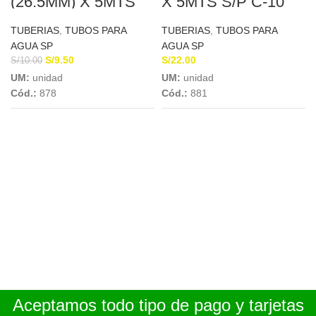
(26.5MM) X 5MTS
X 5MTS S/P C-10
S/P C-10
EUROTUBO
EUROTUBO
TUBERIAS
,
TUBOS PARA
TUBERIAS
,
TUBOS PARA
AGUA SP
AGUA SP
S/
9.50
S/
22.00
S/
10.00
UM:
unidad
UM:
unidad
Cód.:
878
Cód.:
881
Aceptamos todo tipo de pago y tarjetas