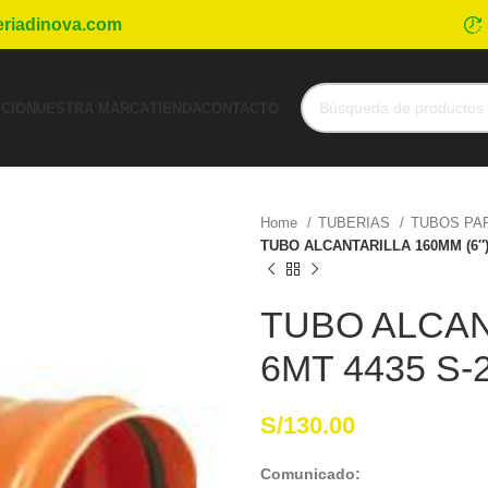
eriadinova.com
ICIO
NUESTRA MARCA
TIENDA
CONTACTO
Home
TUBERIAS
TUBOS PA
TUBO ALCANTARILLA 160MM (6″)
TUBO ALCANT
6MT 4435 S
S/
130.00
Comunicado: