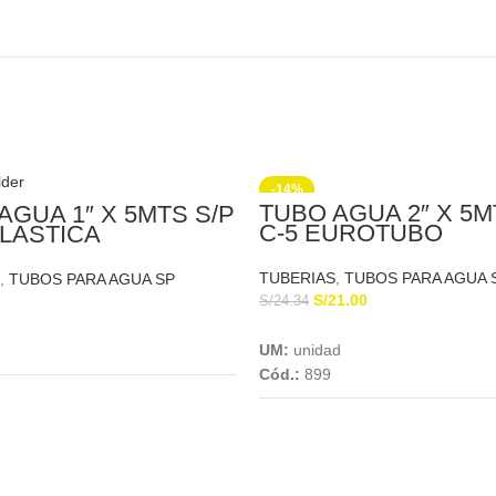
-14%
TUBO AGUA 2″ X 5M
AGUA 1″ X 5MTS S/P
C-5 EUROTUBO
PLASTICA
TUBERIAS
,
TUBOS PARA AGUA 
,
TUBOS PARA AGUA SP
S/
21.00
S/
24.34
Add To Cart
Add To Cart
UM:
unidad
Cód.:
899