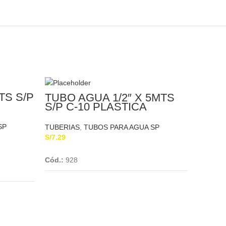
TS S/P
TUBO AGUA 1/2″ X 5MTS
S/P C-10 PLASTICA
SP
TUBERIAS
,
TUBOS PARA AGUA SP
S/
7.29
Add To Cart
Cód.:
928