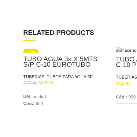
RELATED PRODUCTS
-17%
TUBO AGUA 3» X 5MTS
TUBO 
S/P C-10 EUROTUBO
C-10 
TUBERIAS
,
TUBOS PARA AGUA SP
TUBERIAS
S/
65.00
S/
11.49
S/
78.40
Add To Cart
UM:
unidad
Cód.:
930
Cód.:
884