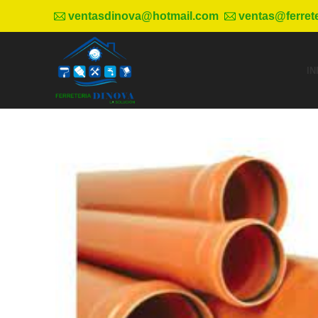
ventasdinova@hotmail.com
ventas@ferret
IN