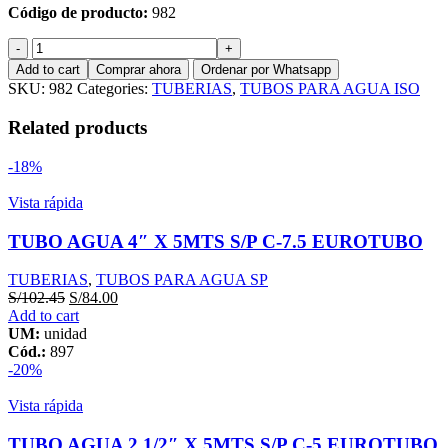
Código de producto:
982
TUBO
AGUA
Add to cart
Comprar ahora
Ordenar por Whatsapp
PVC
SKU:
982
Categories:
TUBERIAS
,
TUBOS PARA AGUA ISO
140MM
ISO
Related products
1452
PN-
-18%
10
TUPLAS
Vista rápida
quantity
TUBO AGUA 4″ X 5MTS S/P C-7.5 EUROTUBO
TUBERIAS
,
TUBOS PARA AGUA SP
S/
102.45
S/
84.00
Add to cart
UM:
unidad
Cód.:
897
-20%
Vista rápida
TUBO AGUA 2 1/2″ X 5MTS S/P C-5 EUROTUBO