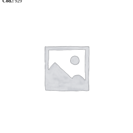
Cód.:
929