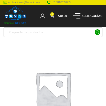
ventasdinova@hotmail.com
+51 940 203 089
0
S/
0.00
CATEGORÍAS