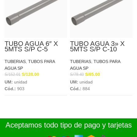
TUBO AGUA 6″ X
TUBO AGUA 3» X
5MTS S/P C-5
5MTS S/P C-10
EUROTUBO
EUROTUBO
TUBERIAS
,
TUBOS PARA
TUBERIAS
,
TUBOS PARA
AGUA SP
AGUA SP
S/
128.00
S/
65.00
S/
152.01
S/
78.40
UM:
unidad
UM:
unidad
Cód.:
903
Cód.:
884
Aceptamos todo tipo de pago y tarjetas