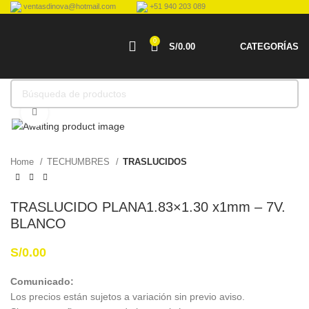
ventasdinova@hotmail.com
+51 940 203 089
0
S/
0.00
CATEGORÍAS
Haga Click para agrandar
Home
TECHUMBRES
TRASLUCIDOS
TRASLUCIDO PLANA1.83×1.30 x1mm – 7V.
BLANCO
S/
0.00
Comunicado:
Los precios están sujetos a variación sin previo aviso.