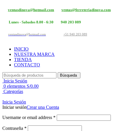
ventasdinova@hotmail.com
ventas@ferreteriadinova.com
Lunes - Sabados 8.00 - 6:30
940 203 089
ventasdinova@hotmail.com
+51 940 203 089
INICIO
NUESTRA MARCA
TIENDA
CONTACTO
Búsqueda
Inicia Sesión
0
elementos
S/
0.00
Categorías
Inicia Sesión
Iniciar sesión
Crear una Cuenta
Username or email address
*
Contraseña
*