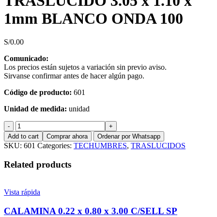
TRASLUCIDO 3.05 x 1.10 x
1mm BLANCO ONDA 100
S/
0.00
Comunicado:
Los precios están sujetos a variación sin previo aviso.
Sirvanse confirmar antes de hacer algún pago.
Código de producto:
601
Unidad de medida:
unidad
TRASLUCIDO
3.05
Add to cart
Comprar ahora
Ordenar por Whatsapp
x
SKU:
601
Categories:
TECHUMBRES
,
TRASLUCIDOS
1.10
x
Related products
1mm
BLANCO
ONDA
Vista rápida
100
quantity
CALAMINA 0.22 x 0.80 x 3.00 C/SELL SP