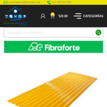
ventasdinova@hotmail.com
+51 940 203 089
0
S/
0.00
CATEGORÍAS