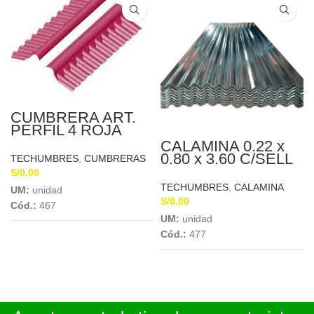
CUMBRERA ART.
PERFIL 4 ROJA
INFERIOR 1.07 X
CALAMINA 0.22 x
0.30 X 5MM
0.80 x 3.60 C/SELL
TECHUMBRES
,
CUMBRERAS
SP
S/
0.00
TECHUMBRES
,
CALAMINA
UM:
unidad
S/
0.00
Cód.:
467
UM:
unidad
Cód.:
477