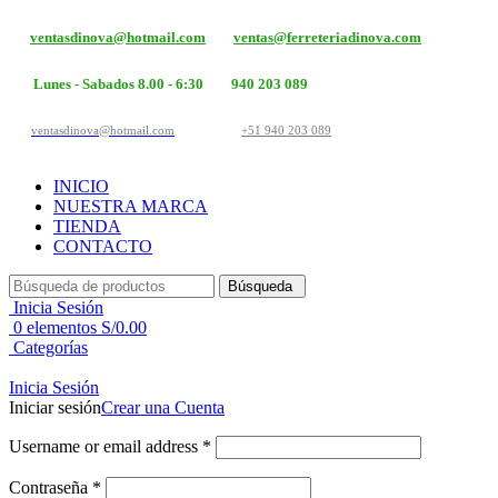
ventasdinova@hotmail.com
ventas@ferreteriadinova.com
Lunes - Sabados 8.00 - 6:30
940 203 089
ventasdinova@hotmail.com
+51 940 203 089
INICIO
NUESTRA MARCA
TIENDA
CONTACTO
Búsqueda
Inicia Sesión
0
elementos
S/
0.00
Categorías
Inicia Sesión
Iniciar sesión
Crear una Cuenta
Username or email address
*
Contraseña
*