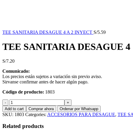
TEE SANITARIA DESAGUE 4 A 2 INYECT
S/
5.59
TEE SANITARIA DESAGUE 4
S/
7.20
Comunicado:
Los precios están sujetos a variación sin previo aviso.
Sirvanse confirmar antes de hacer algún pago.
Código de producto:
1803
TEE
SANITARIA
Add to cart
Comprar ahora
Ordenar por Whatsapp
DESAGUE
SKU:
1803
Categories:
ACCESORIOS PARA DESAGUE
,
TEE S
4
INYECT
Related products
quantity