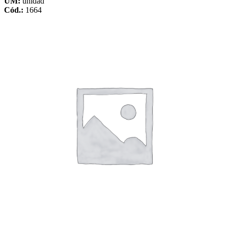
UM:
unidad
Cód.:
1664