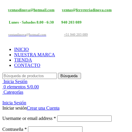
ventasdinova@hotmail.com
ventas@ferreteriadinova.com
Lunes - Sabados 8.00 - 6:30
940 203 089
ventasdinova@hotmail.com
+51 940 203 089
INICIO
NUESTRA MARCA
TIENDA
CONTACTO
Búsqueda
Inicia Sesión
0
elementos
S/
0.00
Categorías
Inicia Sesión
Iniciar sesión
Crear una Cuenta
Username or email address
*
Contraseña
*