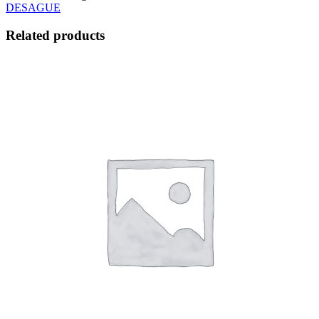
x
DESAGUE
4
KOPLAST
Related products
quantity