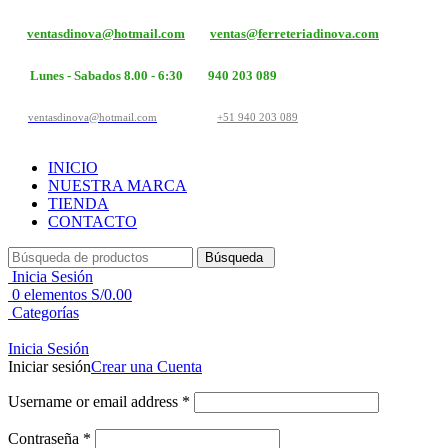
ventasdinova@hotmail.com
ventas@ferreteriadinova.com
Lunes - Sabados 8.00 - 6:30
940 203 089
ventasdinova@hotmail.com
+51 940 203 089
INICIO
NUESTRA MARCA
TIENDA
CONTACTO
Búsqueda
Inicia Sesión
0
elementos
S/
0.00
Categorías
Inicia Sesión
Iniciar sesión
Crear una Cuenta
Username or email address
*
Contraseña
*