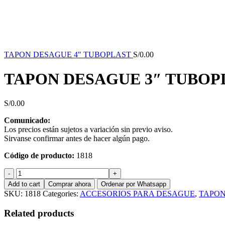
TAPON DESAGUE 4" TUBOPLAST
S/
0.00
TAPON DESAGUE 3″ TUBOP
S/
0.00
Comunicado:
Los precios están sujetos a variación sin previo aviso.
Sirvanse confirmar antes de hacer algún pago.
Código de producto:
1818
TAPON
DESAGUE
Add to cart
Comprar ahora
Ordenar por Whatsapp
3"
SKU:
1818
Categories:
ACCESORIOS PARA DESAGUE
,
TAPON
TUBOPLAST
quantity
Related products