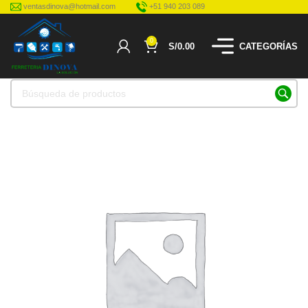
ventasdinova@hotmail.com
+51 940 203 089
0
S/
0.00
CATEGORÍAS