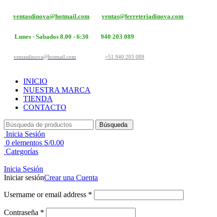
ventasdinova@hotmail.com
ventas@ferreteriadinova.com
Lunes - Sabados 8.00 - 6:30
940 203 089
ventasdinova@hotmail.com
+51 940 203 089
INICIO
NUESTRA MARCA
TIENDA
CONTACTO
Búsqueda
Inicia Sesión
0
elementos
S/
0.00
Categorías
Inicia Sesión
Iniciar sesión
Crear una Cuenta
Username or email address
*
Contraseña
*