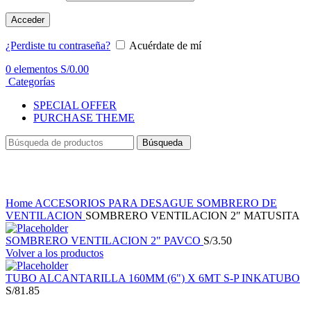
Acceder
¿Perdiste tu contraseña?
Acuérdate de mí
0
elementos
S/
0.00
Categorías
SPECIAL OFFER
PURCHASE THEME
Búsqueda
Haga Click para agrandar
Home
ACCESORIOS PARA DESAGUE
SOMBRERO DE
VENTILACION
SOMBRERO VENTILACION 2″ MATUSITA
SOMBRERO VENTILACION 2" PAVCO
S/
3.50
Volver a los productos
TUBO ALCANTARILLA 160MM (6") X 6MT S-P INKATUBO
S/
81.85