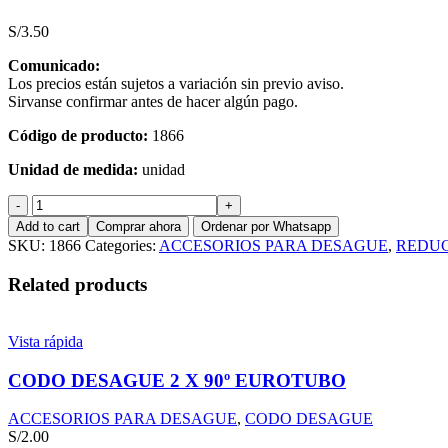
S/
3.50
Comunicado:
Los precios están sujetos a variación sin previo aviso.
Sirvanse confirmar antes de hacer algún pago.
Código de producto:
1866
Unidad de medida:
unidad
REDUCCION
DESAGUE
Add to cart
Comprar ahora
Ordenar por Whatsapp
3
SKU:
1866
Categories:
ACCESORIOS PARA DESAGUE
,
REDU
A
2''
Related products
PLASTICA
quantity
Vista rápida
CODO DESAGUE 2 X 90º EUROTUBO
ACCESORIOS PARA DESAGUE
,
CODO DESAGUE
S/
2.00