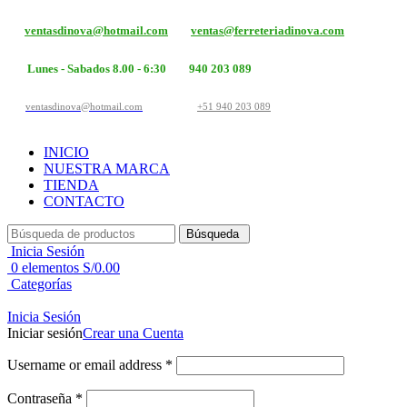
ventasdinova@hotmail.com
ventas@ferreteriadinova.com
Lunes - Sabados 8.00 - 6:30
940 203 089
ventasdinova@hotmail.com
+51 940 203 089
INICIO
NUESTRA MARCA
TIENDA
CONTACTO
Búsqueda
Inicia Sesión
0
elementos
S/
0.00
Categorías
Inicia Sesión
Iniciar sesión
Crear una Cuenta
Username or email address
*
Contraseña
*