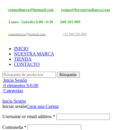
ventasdinova@hotmail.com
ventas@ferreteriadinova.com
Lunes - Sabados 8.00 - 6:30
940 203 089
ventasdinova@hotmail.com
+51 940 203 089
INICIO
NUESTRA MARCA
TIENDA
CONTACTO
Búsqueda
Inicia Sesión
0
elementos
S/
0.00
Categorías
Inicia Sesión
Iniciar sesión
Crear una Cuenta
Username or email address
*
Contraseña
*