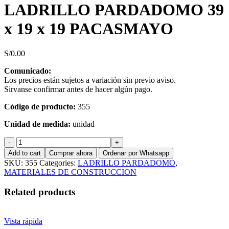
LADRILLO PARDADOMO 39
x 19 x 19 PACASMAYO
S/
0.00
Comunicado:
Los precios están sujetos a variación sin previo aviso.
Sirvanse confirmar antes de hacer algún pago.
Código de producto:
355
Unidad de medida:
unidad
LADRILLO
PARDADOMO
Add to cart
Comprar ahora
Ordenar por Whatsapp
39
SKU:
355
Categories:
LADRILLO PARDADOMO
,
x
MATERIALES DE CONSTRUCCION
19
x
Related products
19
PACASMAYO
quantity
Vista rápida