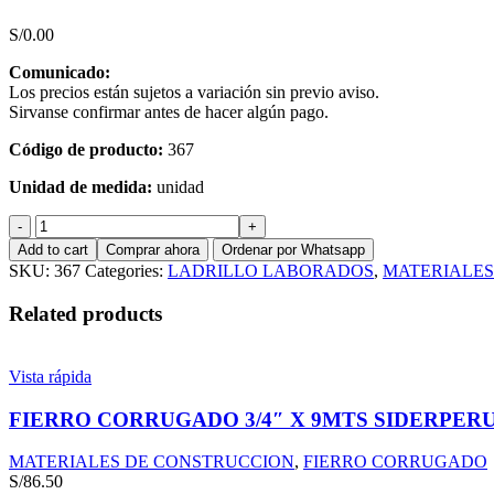
S/
0.00
Comunicado:
Los precios están sujetos a variación sin previo aviso.
Sirvanse confirmar antes de hacer algún pago.
Código de producto:
367
Unidad de medida:
unidad
LADRILLO
P/GRASS
Add to cart
Comprar ahora
Ordenar por Whatsapp
OCHO
SKU:
367
Categories:
LADRILLO LABORADOS
,
MATERIALES
"8"
9
Related products
x
21.5
x
Vista rápida
43
UNICON
FIERRO CORRUGADO 3/4″ X 9MTS SIDERPER
quantity
MATERIALES DE CONSTRUCCION
,
FIERRO CORRUGADO
S/
86.50