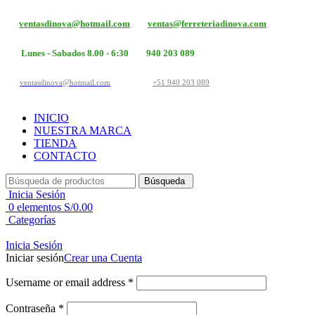
ventasdinova@hotmail.com
ventas@ferreteriadinova.com
Lunes - Sabados 8.00 - 6:30
940 203 089
ventasdinova@hotmail.com
+51 940 203 089
INICIO
NUESTRA MARCA
TIENDA
CONTACTO
Búsqueda
Inicia Sesión
0
elementos
S/
0.00
Categorías
Inicia Sesión
Iniciar sesión
Crear una Cuenta
Username or email address
*
Contraseña
*