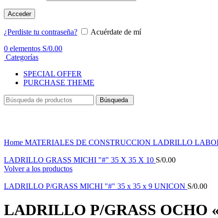
Acceder
¿Perdiste tu contraseña?
Acuérdate de mí
0
elementos
S/
0.00
Categorías
SPECIAL OFFER
PURCHASE THEME
Búsqueda
Haga Click para agrandar
Home
MATERIALES DE CONSTRUCCION
LADRILLO LAB
LADRILLO GRASS MICHI "#" 35 X 35 X 10
S/
0.00
Volver a los productos
LADRILLO P/GRASS MICHI "#" 35 x 35 x 9 UNICON
S/
0.00
LADRILLO P/GRASS OCHO «8»