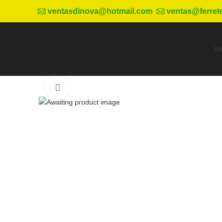
ventasdinova@hotmail.com
ventas@ferret
IN
Haga Click para agrandar