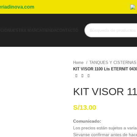
eriadinova.com
ICIO
NUESTRA MARCA
TIENDA
CONTACTO
Home
TANQUES Y CISTERNAS
KIT VISOR 1100 Lts ETERNIT 043
KIT VISOR 1
S/
13.00
Comunicado:
Los precios están sujetos a varia
Sirvanse confirmar antes de hac