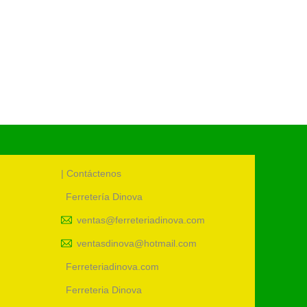
TANQUE
S/
0.00
Cód.:
73
| Contáctenos
Ferretería Dinova
ventas@ferreteriadinova.com
ventasdinova@hotmail.com
Ferreteriadinova.com
Ferreteria Dinova