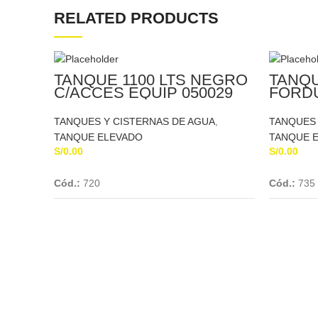
RELATED PRODUCTS
TANQUE 1100 LTS NEGRO
TANQU
C/ACCES EQUIP 050029
FORD
ETERNIT
TANQUES Y CISTERNAS DE AGUA
,
TANQUES 
TANQUE ELEVADO
TANQUE 
S/
0.00
S/
0.00
Add To Cart
Cód.:
720
Cód.:
735