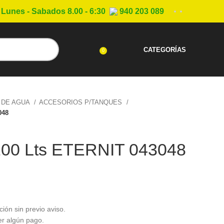
Lunes - Sabados 8.00 - 6:30
940 203 089
CATEGORÍAS
0
 DE AGUA
ACCESORIOS P/TANQUES
048
100 Lts ETERNIT 043048
ción sin previo aviso.
er algún pago.