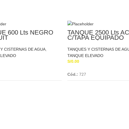
E 600 Lts NEGRO
TANQUE 2500 Lts A
UIT
C/TAPA EQUIPADO
ETERNIT
Y CISTERNAS DE AGUA
,
TANQUES Y CISTERNAS DE AG
ELEVADO
TANQUE ELEVADO
S/
0.00
Add To Cart
Add To Cart
Cód.:
727