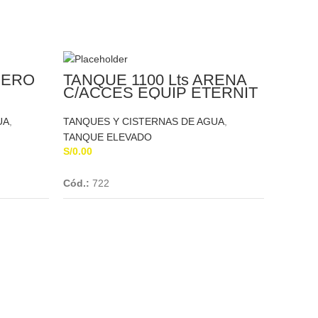
CERO
TANQUE 1100 Lts ARENA
C/ACCES EQUIP ETERNIT
UA
,
TANQUES Y CISTERNAS DE AGUA
,
TANQUE ELEVADO
S/
0.00
Add To Cart
Cód.:
722
TANQ
ROT
TANQUE