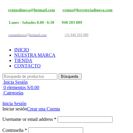
ventasdinova@hotmail.com
ventas@ferreteriadinova.com
Lunes - Sabados 8.00 - 6:30
940 203 089
ventasdinova@hotmail.com
+51 940 203 089
INICIO
NUESTRA MARCA
TIENDA
CONTACTO
Búsqueda
Inicia Sesión
0
elementos
S/
0.00
Categorías
Inicia Sesión
Iniciar sesión
Crear una Cuenta
Username or email address
*
Contraseña
*