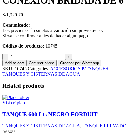
CONEXION BRIDADA DE 6″
S/
1,929.70
Comunicado:
Los precios están sujetos a variación sin previo aviso.
Sirvanse confirmar antes de hacer algún pago.
Código de producto:
10745
CONEXION
BRIDADA
Add to cart
Comprar ahora
Ordenar por Whatsapp
DE
SKU:
10745
Categories:
ACCESORIOS P/TANQUES
,
6"
TANQUES Y CISTERNAS DE AGUA
quantity
Related products
Vista rápida
TANQUE 600 Lts NEGRO FORDUIT
TANQUES Y CISTERNAS DE AGUA
,
TANQUE ELEVADO
S/
0.00