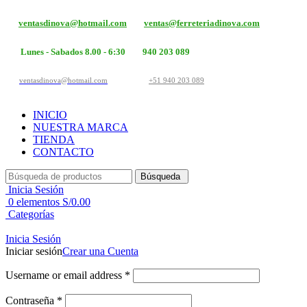
ventasdinova@hotmail.com
ventas@ferreteriadinova.com
Lunes - Sabados 8.00 - 6:30
940 203 089
ventasdinova@hotmail.com
+51 940 203 089
INICIO
NUESTRA MARCA
TIENDA
CONTACTO
Búsqueda
Inicia Sesión
0
elementos
S/
0.00
Categorías
Inicia Sesión
Iniciar sesión
Crear una Cuenta
Username or email address
*
Contraseña
*