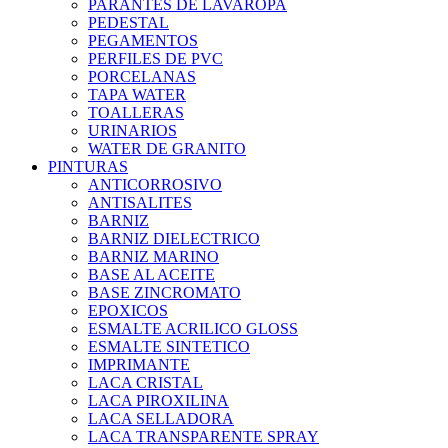
PARANTES DE LAVAROPA
PEDESTAL
PEGAMENTOS
PERFILES DE PVC
PORCELANAS
TAPA WATER
TOALLERAS
URINARIOS
WATER DE GRANITO
PINTURAS
ANTICORROSIVO
ANTISALITES
BARNIZ
BARNIZ DIELECTRICO
BARNIZ MARINO
BASE AL ACEITE
BASE ZINCROMATO
EPOXICOS
ESMALTE ACRILICO GLOSS
ESMALTE SINTETICO
IMPRIMANTE
LACA CRISTAL
LACA PIROXILINA
LACA SELLADORA
LACA TRANSPARENTE SPRAY